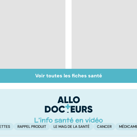
Voir toutes les fiches santé
Gynéco : un suivi
Labial, génital,
pour la vie
oculaire : comment
soigner l'herpès ?
ETTES
RAPPEL PRODUIT
LE MAG DE LA SANTÉ
CANCER
MÉDICAM