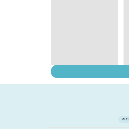
HPV : tout savoir sur
les papillomavirus
REC