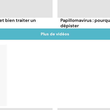
t bien traiter un
Papillomavirus : pourq
dépister
Plus de vidéos