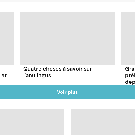
Quatre choses à savoir sur
Gra
 et
l'anulingus
pré
dépi
Voir plus