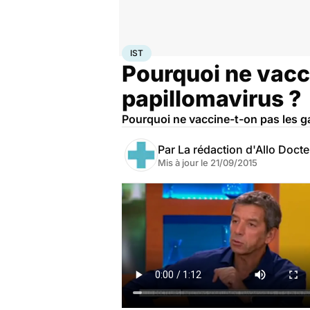
Accueil
Santé
Médicaments
IST
IST
Pourquoi ne vacci
papillomavirus ?
Pourquoi ne vaccine-t-on pas les g
Par
La rédaction d'Allo Doct
Mis à jour le
21/09/2015