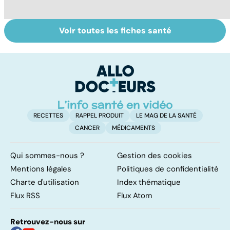
Voir toutes les fiches santé
Suicide : prévenir
VIH : la maladie
Gy
le passage à
dont on ne guérit
po
l'acte
pas
RECETTES
RAPPEL PRODUIT
LE MAG DE LA SANTÉ
CANCER
MÉDICAMENTS
Qui sommes-nous ?
Gestion des cookies
Mentions légales
Politiques de confidentialité
Charte d'utilisation
Index thématique
Flux RSS
Flux Atom
Retrouvez-nous sur