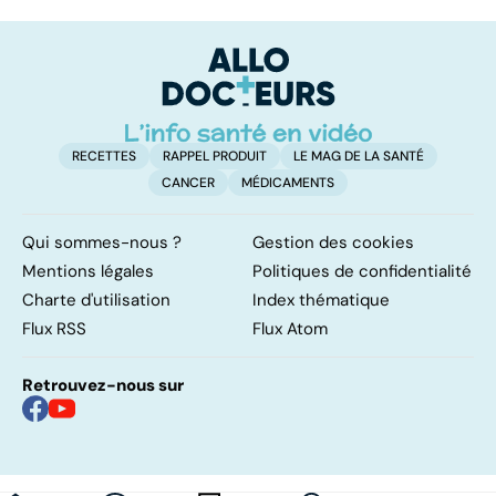
cancer de la
trouble de
p
vessie
l'attention avec
c
ou sans
p
hyperactivité
RECETTES
RAPPEL PRODUIT
LE MAG DE LA SANTÉ
CANCER
MÉDICAMENTS
Qui sommes-nous ?
Gestion des cookies
Mentions légales
Politiques de confidentialité
Charte d'utilisation
Index thématique
Flux RSS
Flux Atom
Retrouvez-nous sur