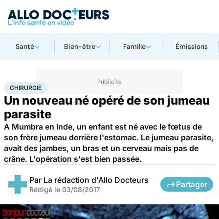
Santé
Bien-être
Famille
Émissions
Accueil
Santé
Maladies
Chirurgie
CHIRURGIE
Un nouveau né opéré de son jumeau
parasite
A Mumbra en Inde, un enfant est né avec le fœtus de
son frère jumeau derrière l'estomac. Le jumeau parasite,
avait des jambes, un bras et un cerveau mais pas de
crâne. L'opération s'est bien passée.
Par
La rédaction d'Allo Docteurs
Partager
Rédigé le
03/08/2017