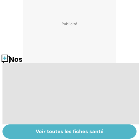
Nos fiches santé
Voir toutes les fiches santé
Tout savoir sur le
Le TDAH, un
M