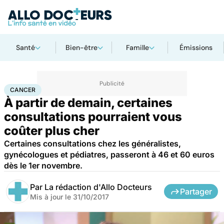
Santé
Bien-être
Famille
Émissions
Accueil
Santé
Maladies
Cancer
Cancer
CANCER
À partir de demain, certaines
consultations pourraient vous
coûter plus cher
Certaines consultations chez les généralistes,
gynécologues et pédiatres, passeront à 46 et 60 euros
dès le 1er novembre.
Par
La rédaction d'Allo Docteurs
Partager
Mis à jour le
31/10/2017