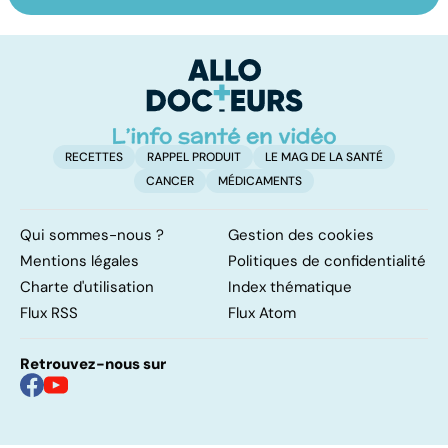
sur les
dont on ne guérit
fa
papillomavirus
pas
t
RECETTES
RAPPEL PRODUIT
LE MAG DE LA SANTÉ
CANCER
MÉDICAMENTS
Qui sommes-nous ?
Gestion des cookies
Mentions légales
Politiques de confidentialité
Charte d'utilisation
Index thématique
Flux RSS
Flux Atom
Retrouvez-nous sur