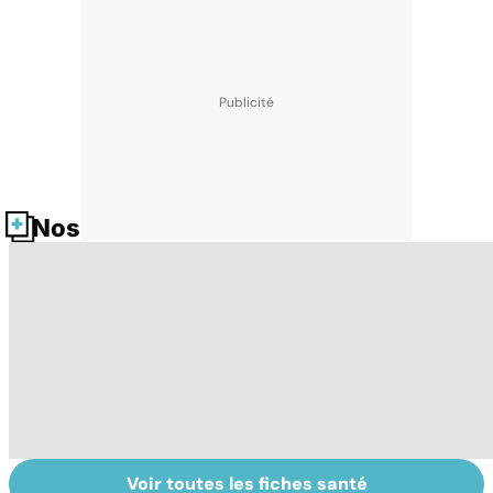
Nos fiches santé
Voir toutes les fiches santé
HPV : tout savoir
VIH : la maladie
Ca