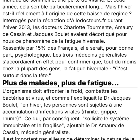
année, cela semble particulièrement long... Mais l'hiver
est-il réellement à l'origine de cette baisse de régime ?
Interrogés par la rédaction d'Allodocteurs.fr durant
l'hiver 2013, les docteurs Charlotte Tourmente, Amaury
de Cassin et Jacques Boulet avaient décortiqué pour
nous ce phénomène de la fatigue hivernale.
Ressentie par 15% des Français, elle serait, pour bonne
part, psychologique. Les trois médecins généralistes
s'accordaient en effet pour confirmer que, tout du moins
chez la plupart des gens, la fatigue hivernale : "
C'est
surtout dans la tête."
Plus de malades, plus de fatigue...
L'organisme doit affronter le froid, combattre les
bactéries et virus, et comme l'expliquait le Dr Jacques
Boulet,
"en hiver, les personnes sont sujettes à une
accumulation d'infections virales
(rhinite, grippe,
rhume)
"
. Ce qui, par conséquent, "
sollicite le système
immunitaire et le fragilise"
, ajoutait le Dr Amaury de
Cassin, médecin généraliste.
Il est important par ailleurs de déterminer la nature de la