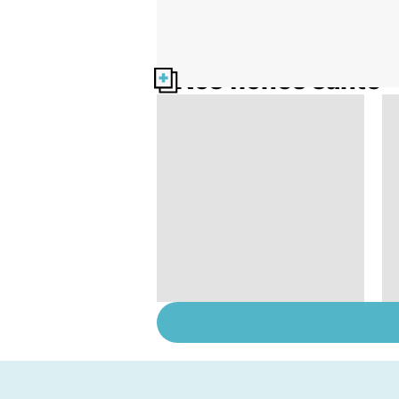
Nos fiches santé
VIH : la maladie dont
on ne guérit pas