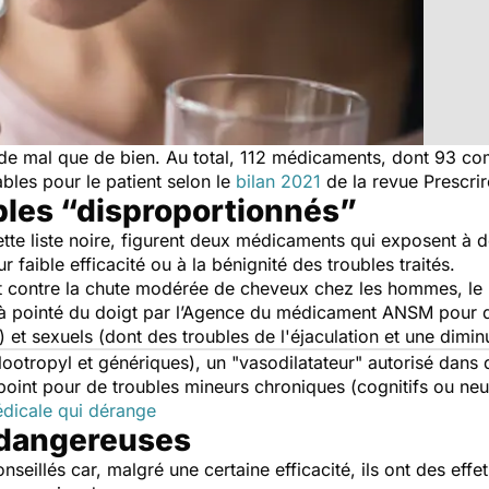
de mal que de bien. Au total, 112 médicaments, dont 93 co
bles pour le patient selon le
bilan 2021
de la revue Prescri
ables “disproportionnés”
tte liste noire, figurent deux médicaments qui exposent à de
r faible efficacité ou à la bénignité des troubles traités.
 contre la chute modérée de cheveux chez les hommes, le 
éjà pointé du doigt par l’Agence du médicament ANSM pour d
 et sexuels (dont des troubles de l'éjaculation et une diminu
ootropyl et génériques), un "
vasodilatateur
" autorisé dans 
oint pour de troubles mineurs chroniques (cognitifs ou neuro
édicale qui dérange
 dangereuses
eillés car, malgré une certaine efficacité, ils ont des effe