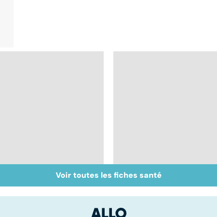
Voir toutes les fiches santé
Tout savoir sur les
Troubles anxieux, un
anti-inflammatoires
anxiété envahissante