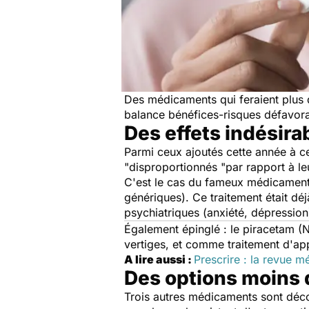
Des médicaments qui feraient plus 
balance bénéfices-risques défavora
Des effets indésir
Parmi ceux ajoutés cette année à ce
"
disproportionnés
"par rapport à leu
C'est le cas du fameux médicament
génériques). Ce traitement était d
psychiatriques (anxiété, dépression)
Également épinglé : le piracetam (N
vertiges, et comme traitement d'app
A lire aussi :
Prescrire : la revue m
Des options moins
Trois autres médicaments sont décons