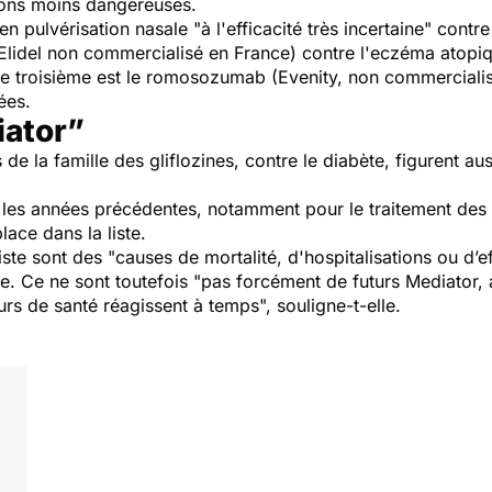
tions moins dangereuses.
 en pulvérisation nasale "
à l'efficacité très incertaine
" contre
Elidel non commercialisé en France) contre l'eczéma atopi
e troisième est le romosozumab (Evenity, non commercialis
ées.
iator”
 la famille des gliflozines, contre le diabète, figurent a
s les années précédentes, notamment pour le traitement des
lace dans la liste.
ste sont des "
causes de mortalité, d'hospitalisations ou d’e
ue. Ce ne sont toutefois "
pas forcément de futurs Mediator, 
teurs de santé réagissent à temps
", souligne-t-elle.