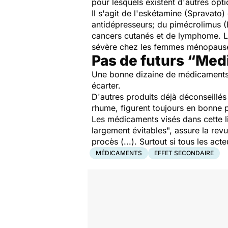
pour lesquels existent d'autres op
Il s'agit de l'eskétamine (Spravato)
antidépresseurs; du pimécrolimus (
cancers cutanés et de lymphome. L
sévère chez les femmes ménopaus
Pas de futurs “Med
Une bonne dizaine de médicaments de
écarter.
D'autres produits déjà déconseillé
rhume, figurent toujours en bonne p
Les médicaments visés dans cette li
largement évitables
", assure la rev
procès (...). Surtout si tous les ac
MÉDICAMENTS
EFFET SECONDAIRE