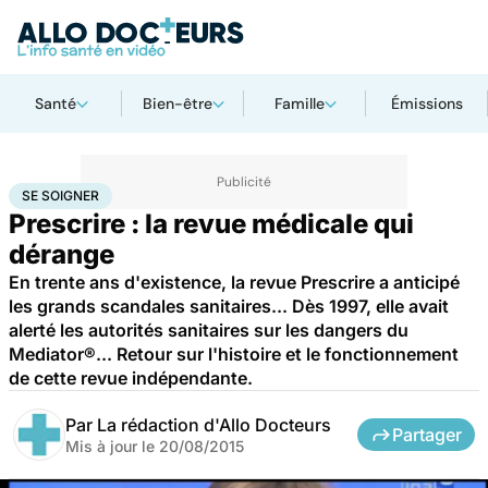
Santé
Bien-être
Famille
Émissions
Accueil
Santé
Maladies
Se soigner
SE SOIGNER
Prescrire : la revue médicale qui
dérange
En trente ans d'existence, la revue Prescrire a anticipé
les grands scandales sanitaires... Dès 1997, elle avait
alerté les autorités sanitaires sur les dangers du
Mediator®... Retour sur l'histoire et le fonctionnement
de cette revue indépendante.
Par
La rédaction d'Allo Docteurs
Partager
Mis à jour le
20/08/2015