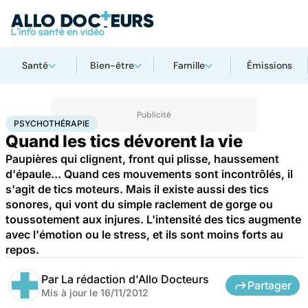
Santé
Bien-être
Famille
Émissions
Accueil
Bien-être
Psycho
Psychothérapie
PSYCHOTHÉRAPIE
Quand les tics dévorent la vie
Paupières qui clignent, front qui plisse, haussement
d'épaule… Quand ces mouvements sont incontrôlés, il
s'agit de tics moteurs. Mais il existe aussi des tics
sonores, qui vont du simple raclement de gorge ou
toussotement aux injures. L'intensité des tics augmente
avec l'émotion ou le stress, et ils sont moins forts au
repos.
Par
La rédaction d'Allo Docteurs
Partager
Mis à jour le
16/11/2012