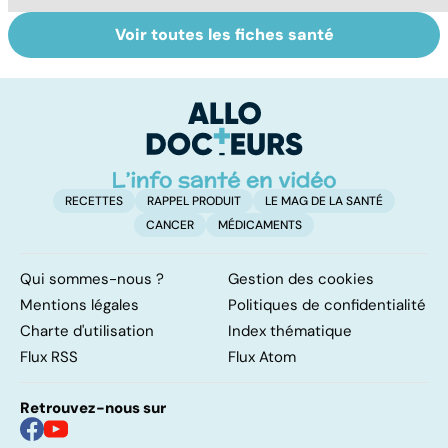
Voir toutes les fiches santé
Le TDAH, un
Violences
T
trouble de
sexuelles :
u
l'attention avec
comment s'en
e
ou sans
remettre ?
hyperactivité
RECETTES
RAPPEL PRODUIT
LE MAG DE LA SANTÉ
CANCER
MÉDICAMENTS
Qui sommes-nous ?
Gestion des cookies
Mentions légales
Politiques de confidentialité
Charte d'utilisation
Index thématique
Flux RSS
Flux Atom
Retrouvez-nous sur