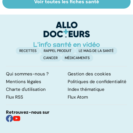
Voir toutes les fiches santé
Tout savoir sur
Covid-19 : tout
To
les infections
savoir sur la
le
pulmonaires
maladie
i
RECETTES
RAPPEL PRODUIT
LE MAG DE LA SANTÉ
CANCER
MÉDICAMENTS
Qui sommes-nous ?
Gestion des cookies
Mentions légales
Politiques de confidentialité
Charte d'utilisation
Index thématique
Flux RSS
Flux Atom
Retrouvez-nous sur