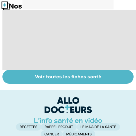
Nos fiches santé
Voir toutes les fiches santé
Dérèglement
Tout savoir sur
I
hormonal : et si
les infections
a
c'était les
pulmonaires
fa
surrénales ?
d'
RECETTES
RAPPEL PRODUIT
LE MAG DE LA SANTÉ
CANCER
MÉDICAMENTS