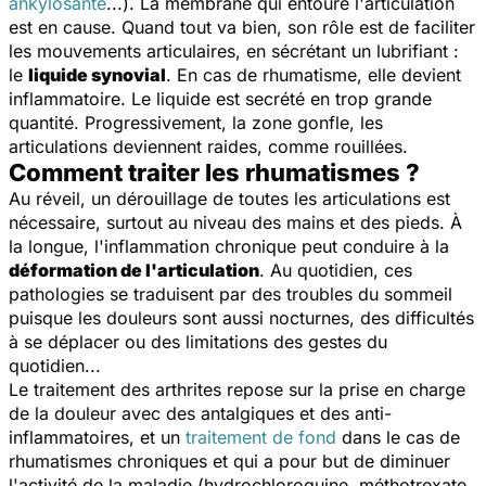
ankylosante
...). La membrane qui entoure l'articulation
est en cause. Quand tout va bien, son rôle est de faciliter
les mouvements articulaires, en sécrétant un lubrifiant :
le
liquide synovial
. En cas de rhumatisme, elle devient
inflammatoire. Le liquide est secrété en trop grande
quantité. Progressivement, la zone gonfle, les
articulations deviennent raides, comme rouillées.
Comment traiter les rhumatismes ?
Au réveil, un dérouillage de toutes les articulations est
nécessaire, surtout au niveau des mains et des pieds. À
la longue, l'inflammation chronique peut conduire à la
déformation de l'articulation
. Au quotidien, ces
pathologies se traduisent par des troubles du sommeil
puisque les douleurs sont aussi nocturnes, des difficultés
à se déplacer ou des limitations des gestes du
quotidien...
Le traitement des arthrites repose sur la prise en charge
de la douleur avec des antalgiques et des anti-
inflammatoires, et un
traitement de fond
dans le cas de
rhumatismes chroniques et qui a pour but de diminuer
l'activité de la maladie (hydrochloroquine, méthotrexate,