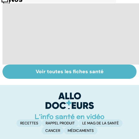
Voir toutes les fiches santé
Arthrite,
Sport : attention
Ma
polyarthrite... :
aux articulations
s
les articulations
s
en souffrance
l
RECETTES
RAPPEL PRODUIT
LE MAG DE LA SANTÉ
CANCER
MÉDICAMENTS