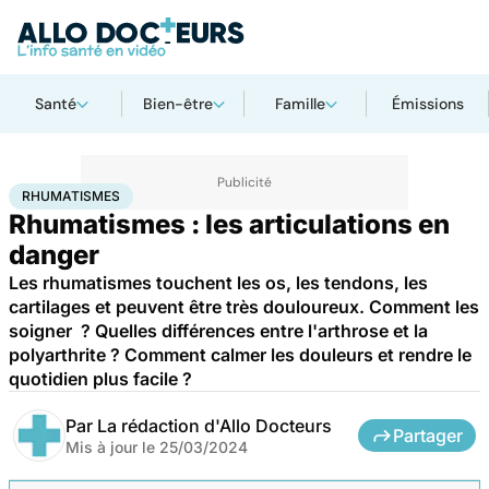
Santé
Bien-être
Famille
Émissions
Accueil
Santé
Maladies
Rhumatismes
RHUMATISMES
Rhumatismes : les articulations en
danger
Les rhumatismes touchent les os, les tendons, les
cartilages et peuvent être très douloureux. Comment les
soigner ? Quelles différences entre l'arthrose et la
polyarthrite ? Comment calmer les douleurs et rendre le
quotidien plus facile ?
Par
La rédaction d'Allo Docteurs
Partager
Mis à jour le
25/03/2024