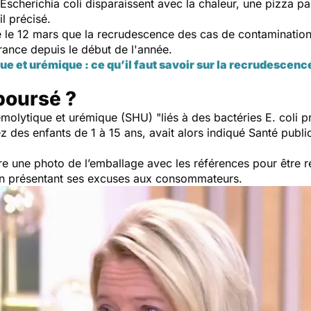
 Escherichia coli disparaissent avec la chaleur, une pizza p
-il précisé.
é le 12 mars que la recrudescence des cas de contaminations
rance depuis le début de l'année.
 et urémique : ce qu’il faut savoir sur la recrudescence
oursé ?
molytique et urémique (SHU) "
liés à des bactéries E. coli 
z des enfants de 1 à 15 ans, avait alors indiqué Santé publ
 une photo de l’emballage avec les références pour être r
n présentant ses excuses aux consommateurs.