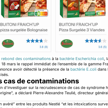
n
rebond des contaminations
à la
bactérie Escherichia coli
, 
i 18 mars le rappel immédiat de l’ensemble de la gamme Fra
once avoir détecté la présence de la
bactérie E.coli
dans 
écisés.
 cas de contaminations
ain d'investiguer sur la recrudescence de cas de syndrome 
origine
", a déclaré Pierre-Alexandre Teulié, directeur géné
en avéré
” entre les produits Nestlé “
et les intoxications surv