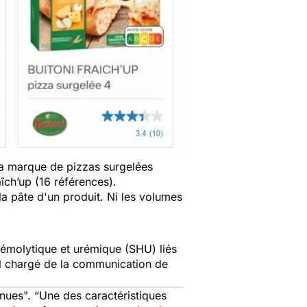
la marque de pizzas surgelées
îch’up (16 références).
la pâte d'un produit. Ni les volumes
hémolytique et urémique (SHU) liés
ral chargé de la communication de
enues
". “
Une des caractéristiques