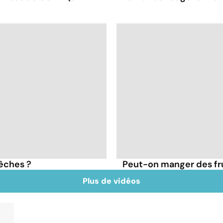
pêches ?
Peut-on manger des frui
Plus de vidéos