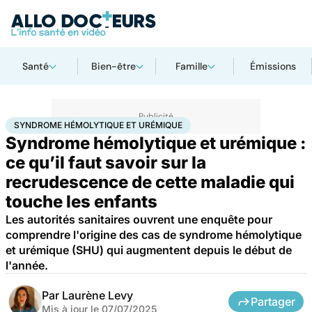
Santé
Bien-être
Famille
Émissions
Accueil
Famille
Enfant
Syndrome hémolytique et urémique
SYNDROME HÉMOLYTIQUE ET URÉMIQUE
Syndrome hémolytique et urémique :
ce qu’il faut savoir sur la
recrudescence de cette maladie qui
touche les enfants
Les autorités sanitaires ouvrent une enquête pour
comprendre l'origine des cas de syndrome hémolytique
et urémique (SHU) qui augmentent depuis le début de
l'année.
Par
Laurène Levy
Partager
Mis à jour le
07/07/2025