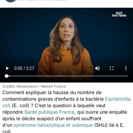
Allodocteurs - Newen France
Comment expliquer la hausse du nombre de
contaminations graves d’enfants à la bactérie
Escherichia
coli
(
E. coli
) ? C’est la question à laquelle veut
répondre
Santé publique France
, qui ouvre une enquête
après le décès suspect d’un enfant souffrant
d'un
syndrome hémolytique et urémique
(SHU) lié à
E.
coli.