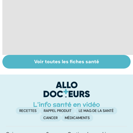
Voir toutes les fiches santé
Les agrumes et
Le magnésium,
In
leurs bienfaits
un oligo-élément
l
pour la santé
vital
F
so
RECETTES
RAPPEL PRODUIT
LE MAG DE LA SANTÉ
CANCER
MÉDICAMENTS