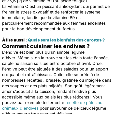
et 25,6 µg de vitamine B9 (ou acide folique).
La vitamine C est un puissant antioxydant qui permet de
freiner le stress oxydatif et de renforcer le système
immunitaire, tandis que la vitamine B9 est
particulièrement recommandée aux femmes enceintes
pour le bon développement du foetus.
À lire aussi :
Quels sont les bienfaits des carottes ?
Comment cuisiner les endives ?
L'endive est bien plus qu'un simple légume
d'hiver. Même si on la trouve sur les étals toute l'année,
sa pleine saison se situe entre octobre et avril. Crue,
l'endive peut être ajoutée à des salades pour un apport
croquant et rafraîchissant. Cuite, elle se prête à de
nombreuses recettes : braisée, gratinée ou intégrée dans
des soupes et des plats mijotés. Son goût légèrement
amer s’adoucit à la cuisson, rendant l’endive plus
accessible même aux palais les plus réticents ! Vous
pouvez par exemple tester cette
recette de pâtes au
crémeux d'endives
pour savourer ce délicieux légume
d'hiver encore trop souvent délaissé.