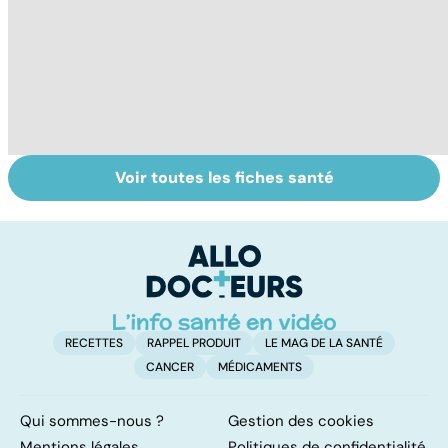
Voir toutes les fiches santé
Narcolepsie : des
Bien dormir,
L
crises de
mais... sans
f
sommeil
médicaments !
involontaires
RECETTES
RAPPEL PRODUIT
LE MAG DE LA SANTÉ
CANCER
MÉDICAMENTS
Qui sommes-nous ?
Gestion des cookies
Mentions légales
Politiques de confidentialité