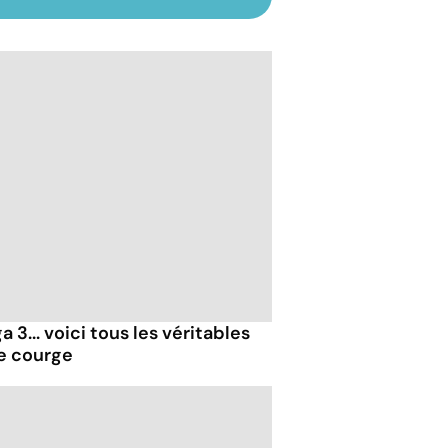
 3... voici tous les véritables
de courge