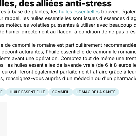
les, des alliées anti-stress
es à base de plantes, les
huiles essentielles
trouvent égalem
r rappel, les huiles essentielles sont issues d'essences d'ag
s molécules volatiles puissantes à utiliser avec beaucoup d
t de humer directement au flacon, à condition de ne pas pré
ielle de camomille romaine est particulièrement recommandée
 décontracturantes, l'huile essentielle de camomille romaine
tients avant une opération. Comptez tout de même une trent
s, les huiles essentielles de lavande vraie (de 6 à 8 euros l
euros), feront également parfaitement l'affaire grâce à leur
tes, renseignez-vous auprès d'un médecin ou d'un pharmac
LE
HUILE ESSENTIELLE
SOMMEIL
LE MAG DE LA SANTÉ