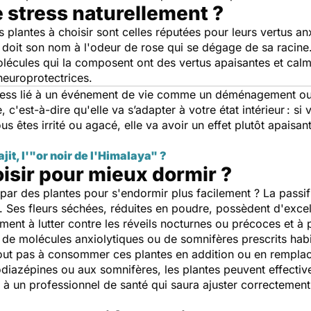
 stress naturellement ?
es plantes à choisir sont celles réputées pour leurs vertus 
ui doit son nom à l'odeur de rose qui se dégage de sa racine
molécules qui la composent ont des vertus apaisantes et calm
neuroprotectrices.
stress lié à un événement de vie comme un déménagement ou
c'est-à-dire qu'elle va s’adapter à votre état intérieur : si 
ous êtes irrité ou agacé, elle va avoir un effet plutôt apaisan
jit, l'"or noir de l'Himalaya" ?
isir pour mieux dormir ?
s par des plantes pour s'endormir plus facilement ? La pass
ion. Ses fleurs séchées, réduites en poudre, possèdent d'excel
ment à lutter contre les réveils nocturnes ou précoces et à
e de molécules anxiolytiques ou de somnifères prescrits hab
ut pas à consommer ces plantes en addition ou en rempl
odiazépines ou aux somnifères, les plantes peuvent effectiv
r à un professionnel de santé qui saura ajuster correctement