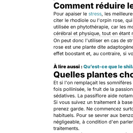
Comment réduire le
Pour apaiser le
stress
, les meilleur
citer le rhodiole ou l'orpin rose, q
utilisée en phytothérapie, car les 
cérébral et physique, tout en étant 
On peut donc l'utiliser en cas de 
rose est une plante dite adaptogène, 
effet boostant et, au contraire, si v
À lire aussi :
Qu’est-ce que le shila
Quelles plantes cho
Et si l'on remplaçait les somnifère
fois pollinisée, le fruit de la pass
sédatives. La passiflore aide notam
Si vous suivez un traitement à bas
prenez garde. Ne commencez surto
habituels. Pour se sevrer aux benz
négligeable, à condition d'en parle
traitements.