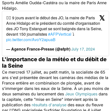
Sports Amélie Oudéa-Castéra ou la maire de Paris Anne
Hidalgo.
🏊‍♀️ 9 jours avant le début des JO, la maire de Paris
Anne Hidalgo et le président du comité d'organisation
des JO Tony Estanguet se sont baignés dans la Seine,
devant 150 journalistes
#AFPVertical
⤵️
pic.twitter.com/AvoY2apuaB
— Agence France-Presse (@afpfr)
July 17, 2024
L'importance de la météo et du débit de
la Seine
Ce mercredi 17 juillet, au petit matin, la socialiste de 65
ans s'est présentée devant les caméras des médias de la
France entière en combinaison de plongée, avant de
s'immerger dans les eaux de la Seine. À un peu moins de
deux semaines du lancement des
Jeux Olympiques
dans
la capitale, cette "mise en Seine" intervient après la
publication des
résultats d'analyse
des eaux du fleuve
par l'ONG spécialisée Surfrider Foundation le 4 juillet.