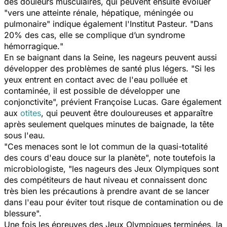
des douleurs musculaires, qui peuvent ensuite évoluer
"
vers une atteinte rénale, hépatique, méningée ou
pulmonaire
" indique également l'Institut Pasteur. "
Dans
20% des cas, elle se complique d’un syndrome
hémorragique.
"
En se baignant dans la Seine, les nageurs peuvent aussi
développer des problèmes de santé plus légers. "
Si les
yeux entrent en contact avec de l'eau polluée et
contaminée, il est possible de développer une
conjonctivite
", prévient Françoise Lucas. Gare également
aux
otites
, qui peuvent être douloureuses et apparaître
après seulement quelques minutes de baignade, la tête
sous l'eau.
"
Ces menaces sont le lot commun de la quasi-totalité
des cours d'eau douce sur la planète
", note toutefois la
microbiologiste, "
les nageurs des Jeux Olympiques sont
des compétiteurs de haut niveau et connaissent donc
très bien les précautions à prendre avant de se lancer
dans l'eau pour éviter tout risque de contamination ou de
blessure
".
Une fois les épreuves des Jeux Olympiques terminées, la