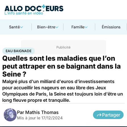
Santé
Bien-être
Famille
Émissions
Accueil
Santé
Maladies
Maladies infectieuses
Eau baignade
EAU BAIGNADE
Quelles sont les maladies que l’on
peut attraper en se baignant dans la
Seine ?
Malgré plus d'un milliard d'euros d'investissements
pour accueillir les nageurs en eau libre des Jeux
Olympiques de Paris, la Seine est toujours loin d'être un
long fleuve propre et tranquille.
Par
Mathis Thomas
Partager
Mis à jour le
17/12/2024