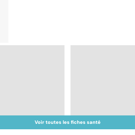
Voir toutes les fiches santé
Arthrite,
Huiles essentielles :
polyarthrite... : les
mode d'emploi