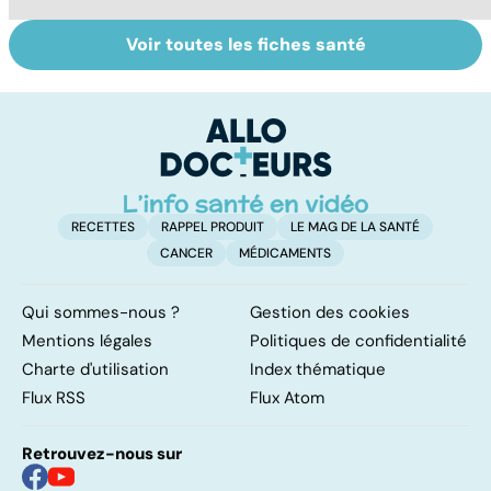
Voir toutes les fiches santé
La tuberculose
Le magnésium,
In
pulmonaire
un oligo-élément
l
vital
F
so
RECETTES
RAPPEL PRODUIT
LE MAG DE LA SANTÉ
CANCER
MÉDICAMENTS
Qui sommes-nous ?
Gestion des cookies
Mentions légales
Politiques de confidentialité
Charte d'utilisation
Index thématique
Flux RSS
Flux Atom
Retrouvez-nous sur