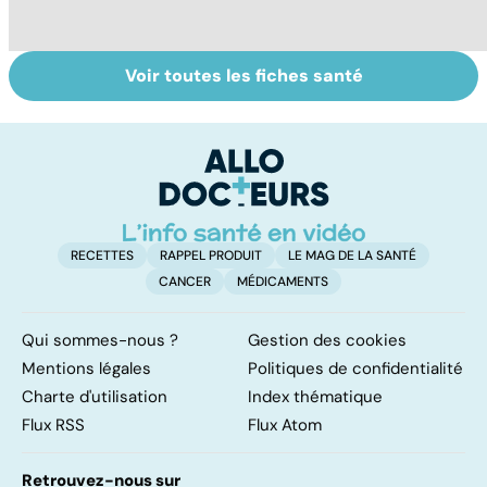
Voir toutes les fiches santé
La tuberculose
Alimentation :
B
pulmonaire
bien choisir vos
q
matières grasses
c
RECETTES
RAPPEL PRODUIT
LE MAG DE LA SANTÉ
CANCER
MÉDICAMENTS
Qui sommes-nous ?
Gestion des cookies
Mentions légales
Politiques de confidentialité
Charte d'utilisation
Index thématique
Flux RSS
Flux Atom
Retrouvez-nous sur