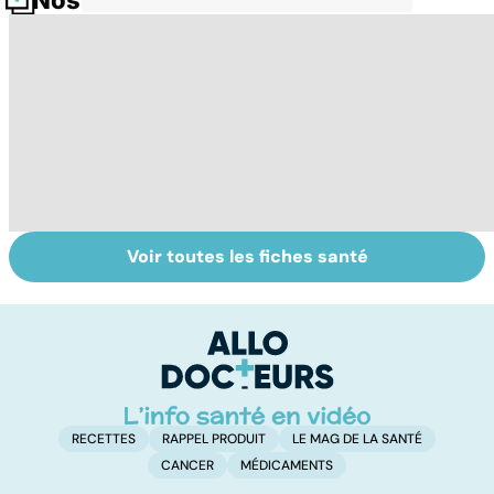
Voir toutes les fiches santé
La tuberculose
Le magnésium,
In
pulmonaire
un oligo-élément
l
vital
F
so
RECETTES
RAPPEL PRODUIT
LE MAG DE LA SANTÉ
CANCER
MÉDICAMENTS