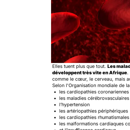
Elles tuent plus que tout.
Les malad
développent très vite en Afrique
.
comme le cœur, le cerveau, mais au
Selon l'Organisation mondiale de l
les cardiopathies coronariennes 
les maladies cérébrovasculaires
l’hypertension
les artériopathies périphériques
les cardiopathies rhumatismales
les malformations cardiaques co
et l’insuffisance cardiaque