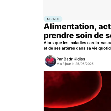
Accueil
Santé
Maladies
Maladies cardiaques
Afri
AFRIQUE
Alimentation, ac
prendre soin de 
Alors que les maladies cardio-vasc
et de ses artères dans sa vie quoti
Par
Badr Kidiss
Mis à jour le
25/06/2025