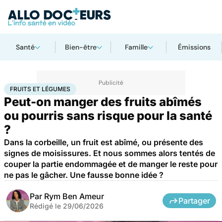
Santé
Bien-être
Famille
Émissions
Accueil
Bien-être
Nutrition
Fruits et légumes
FRUITS ET LÉGUMES
Peut-on manger des fruits abîmés
ou pourris sans risque pour la santé
?
Dans la corbeille, un fruit est abîmé, ou présente des
signes de moisissures. Et nous sommes alors tentés de
couper la partie endommagée et de manger le reste pour
ne pas le gâcher. Une fausse bonne idée ?
Par
Rym Ben Ameur
Partager
Rédigé le
29/06/2026