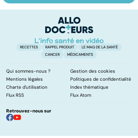
leurs bienfaits
alimentaires :
v
pour la santé
menaces dans
nos assiettes !
RECETTES
RAPPEL PRODUIT
LE MAG DE LA SANTÉ
CANCER
MÉDICAMENTS
Qui sommes-nous ?
Gestion des cookies
Mentions légales
Politiques de confidentialité
Charte d'utilisation
Index thématique
Flux RSS
Flux Atom
Retrouvez-nous sur