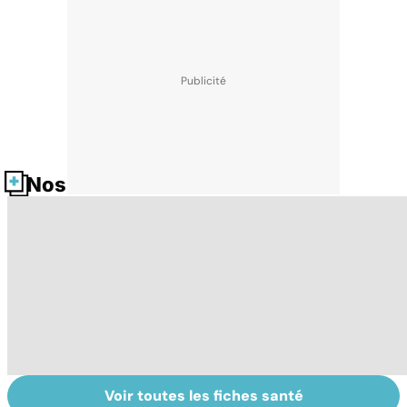
Nos fiches santé
Voir toutes les fiches santé
Les agrumes et
Intoxications
V