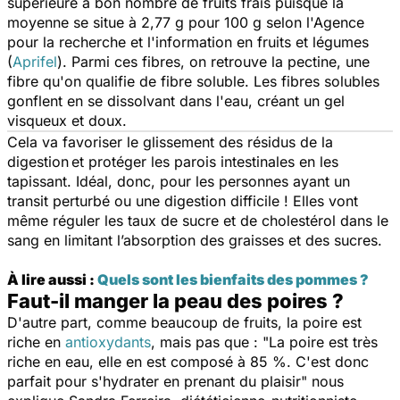
supérieure à bon nombre de fruits frais puisque la
moyenne se situe à 2,77 g pour 100 g selon l'Agence
pour la recherche et l'information en fruits et légumes
(
Aprifel
). Parmi ces fibres, on retrouve la pectine, une
fibre qu'on qualifie de fibre soluble. Les fibres solubles
gonflent en se dissolvant dans l'eau, créant un gel
visqueux et doux.
Cela va favoriser le glissement des résidus de la
digestion et protéger les parois intestinales en les
tapissant. Idéal, donc, pour les personnes ayant un
transit perturbé ou une digestion difficile ! Elles vont
même réguler les taux de sucre et de cholestérol dans le
sang en limitant l’absorption des graisses et des sucres.
À lire aussi :
Quels sont les bienfaits des pommes ?
Faut-il manger la peau des poires ?
D'autre part, comme beaucoup de fruits, la poire est
riche en
antioxydants
, mais pas que : "
La poire est très
riche en eau, elle en est composé à 85 %. C'est donc
parfait pour s'hydrater en prenant du plaisir"
nous