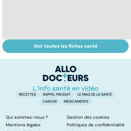
Voir toutes les fiches santé
Le magnésium,
Intestin irritable :
Al
un oligo-élément
le régime
pé
vital
FODMAP, une
solution ?
RECETTES
RAPPEL PRODUIT
LE MAG DE LA SANTÉ
CANCER
MÉDICAMENTS
Qui sommes-nous ?
Gestion des cookies
Mentions légales
Politiques de confidentialité