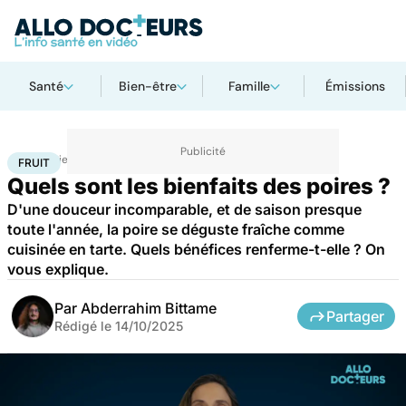
Santé
Bien-être
Famille
Émissions
Accueil
Bien-être
Nutrition
Fruit
FRUIT
Quels sont les bienfaits des poires ?
D'une douceur incomparable, et de saison presque
toute l'année, la poire se déguste fraîche comme
cuisinée en tarte. Quels bénéfices renferme-t-elle ? On
vous explique.
Par
Abderrahim Bittame
Partager
Rédigé le
14/10/2025