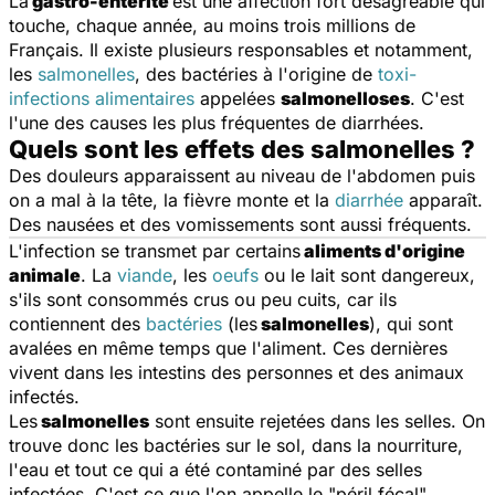
La
gastro-entérite
est une affection fort désagréable qui
touche, chaque année, au moins trois millions de
Français. Il existe plusieurs responsables et notamment,
les
salmonelles
, des bactéries à l'origine de
toxi-
infections alimentaires
appelées
salmonelloses
. C'est
l'une des causes les plus fréquentes de diarrhées.
Quels sont les effets des salmonelles ?
Des douleurs apparaissent au niveau de l'abdomen puis
on a mal à la tête, la fièvre monte et la
diarrhée
apparaît.
Des nausées et des vomissements sont aussi fréquents.
L'infection se transmet par certains
aliments d'origine
animale
. La
viande
, les
oeufs
ou le lait sont dangereux,
s'ils sont consommés crus ou peu cuits, car ils
contiennent des
bactéries
(les
salmonelles
), qui sont
avalées en même temps que l'aliment. Ces dernières
vivent dans les intestins des personnes et des animaux
infectés.
Les
salmonelles
sont ensuite rejetées dans les selles. On
trouve donc les bactéries sur le sol, dans la nourriture,
l'eau et tout ce qui a été contaminé par des selles
infectées. C'est ce que l'on appelle le "péril fécal".