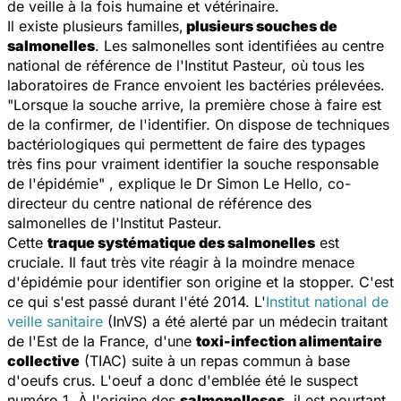
de veille à la fois humaine et vétérinaire.
Il existe plusieurs familles,
plusieurs souches de
salmonelles
. Les salmonelles sont identifiées au centre
national de référence de l'Institut Pasteur, où tous les
laboratoires de France envoient les bactéries prélevées.
"
Lorsque la souche arrive, la première chose à faire est
de la confirmer, de l'identifier. On dispose de techniques
bactériologiques qui permettent de faire des typages
très fins pour vraiment identifier la souche responsable
de l'épidémie
" , explique le Dr Simon Le Hello, co-
directeur du centre national de référence des
salmonelles de l'Institut Pasteur.
Cette
traque systématique des salmonelles
est
cruciale. Il faut très vite réagir à la moindre menace
d'épidémie pour identifier son origine et la stopper. C'est
ce qui s'est passé durant l'été 2014. L'
Institut national de
veille sanitaire
(InVS) a été alerté par un médecin traitant
de l'Est de la France, d'une
toxi-infection alimentaire
collective
(TIAC) suite à un repas commun à base
d'oeufs crus. L'oeuf a donc d'emblée été le suspect
numéro 1. À l'origine des
salmonelloses
, il est pourtant