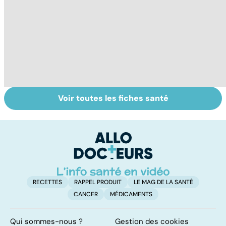
Voir toutes les fiches santé
Tout savoir sur le
Staphylocoque
L
cerveau
doré : une
u
bactérie sous
vi
surveillance
RECETTES
RAPPEL PRODUIT
LE MAG DE LA SANTÉ
CANCER
MÉDICAMENTS
Qui sommes-nous ?
Gestion des cookies