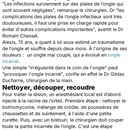
"Les infections surviennent sur des plaies de l’ongle qui
sont souvent négligées",
remarque le chirurgien. Or
"les
complications des plaies de l’ongle infectieux sont très
douloureuses, il faut une prise en charge rapide pour
éviter d'autres complications importantes"
,
avertit le Dr
Romain Chassat.
Alexis, 15 ans, a quant à lui sous-estimé un traumatisme
de l’ongle et souffre depuis deux mois. À l'origine de ses
douleurs : un ongle mal coupé, qui a évolué en
ongle
incarné
.
Une simple "
irrégularité dans le coin de l'ongle
" peut
"
provoquer l'ongle incarné
", confie en effet le Dr Gildas
Ducharne, chirurgien de la main.
Nettoyer, découper, recoudre
Pour traiter la lésion, un anesthésiant local est d’abord
injecté à la racine de l’orteil. Première étape : nettoyer le
botriomycome, mélange de croûte, de poussières de
chaussettes et de suintement, à l'aide d'une petite
curette. Puis, a
vec un bistouri, le chirurgien doit couper
toute la partie incarnée de l’ongle. C'est une étape