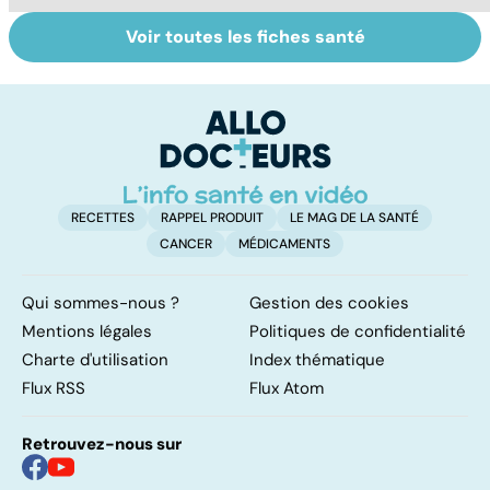
Voir toutes les fiches santé
Tout savoir sur le
Mélanome : le
P
cancer de la
plus redouté des
l
vessie
cancers de la
d
peau
RECETTES
RAPPEL PRODUIT
LE MAG DE LA SANTÉ
CANCER
MÉDICAMENTS
Qui sommes-nous ?
Gestion des cookies
Mentions légales
Politiques de confidentialité
Charte d'utilisation
Index thématique
Flux RSS
Flux Atom
Retrouvez-nous sur