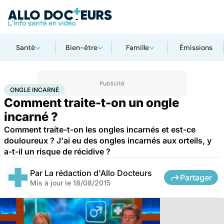
Santé
Bien-être
Famille
Émissions
Accueil
Santé
Ongle incarné
ONGLE INCARNÉ
Comment traite-t-on un ongle
incarné ?
Comment traite-t-on les ongles incarnés et est-ce
douloureux ? J'ai eu des ongles incarnés aux orteils, y
a-t-il un risque de récidive ?
Par
La rédaction d'Allo Docteurs
Partager
Mis à jour le
18/08/2015