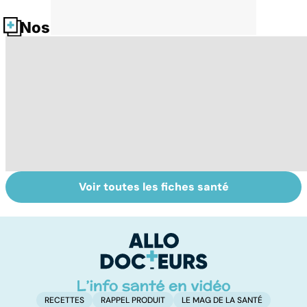
Nos fiches santé
Voir toutes les fiches santé
Ongles : quand
Quand les pieds
To
s'inquiéter ?
font souffrir
le
p
RECETTES
RAPPEL PRODUIT
LE MAG DE LA SANTÉ