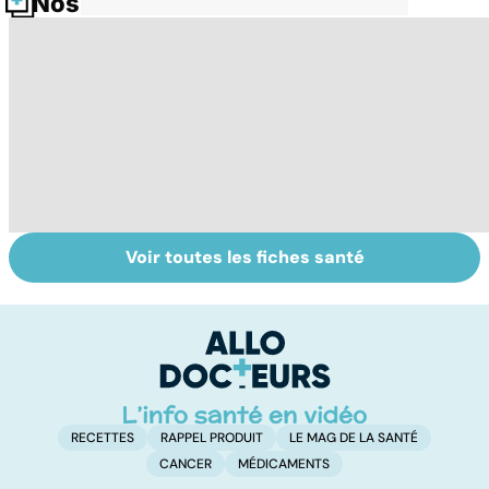
Nos fiches santé
Voir toutes les fiches santé
Ongles : quand
Quand les pieds
To
s'inquiéter ?
font souffrir
le
p
RECETTES
RAPPEL PRODUIT
LE MAG DE LA SANTÉ
CANCER
MÉDICAMENTS