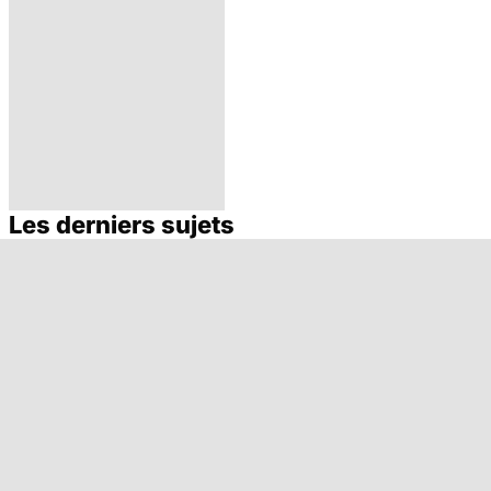
Les derniers sujets
Ongles : quand
s'inquiéter ?