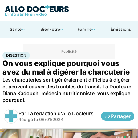
Santé
Bien-être
Famille
Émissions
Accueil
Bien-être
Nutrition
Digestion
DIGESTION
On vous explique pourquoi vous
avez du mal à digérer la charcuterie
Les charcuteries sont généralement difficiles à digérer
et peuvent causer des troubles du transit. La Docteure
Diana Kadouch, médecin nutritionniste, vous explique
pourquoi.
Par
La rédaction d'Allo Docteurs
Partager
Rédigé le
06/01/2024