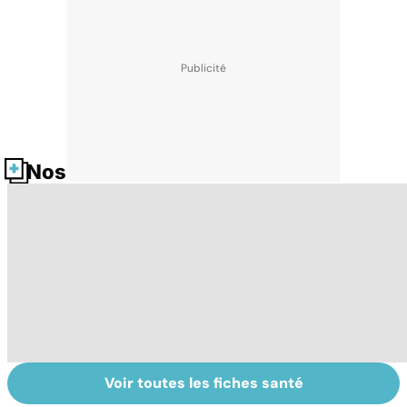
Nos fiches santé
Voir toutes les fiches santé
HPV : tout savoir
Le magnésium,
In