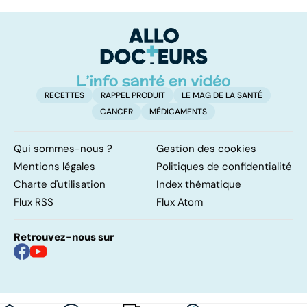
sur les
un oligo-élément
l
papillomavirus
vital
F
so
RECETTES
RAPPEL PRODUIT
LE MAG DE LA SANTÉ
CANCER
MÉDICAMENTS
Qui sommes-nous ?
Gestion des cookies
Mentions légales
Politiques de confidentialité
Charte d'utilisation
Index thématique
Flux RSS
Flux Atom
Retrouvez-nous sur