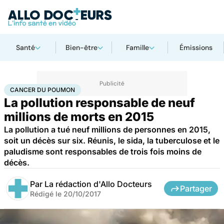
Santé
Bien-être
Famille
Émissions
Accueil
Santé
Maladies
Cancer
Cancer du poumon
CANCER DU POUMON
La pollution responsable de neuf
millions de morts en 2015
La pollution a tué neuf millions de personnes en 2015,
soit un décès sur six. Réunis, le sida, la tuberculose et le
paludisme sont responsables de trois fois moins de
décès.
Par
La rédaction d'Allo Docteurs
Partager
Rédigé le
20/10/2017