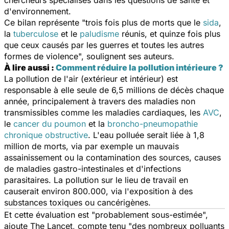
d'environnement.
Ce bilan représente
"trois fois plus de morts que le
sida
,
la
tuberculose
et le
paludisme
réunis, et quinze fois plus
que ceux causés par les guerres et toutes les autres
formes de violence",
soulignent ses auteurs.
À lire aussi :
Comment réduire la pollution intérieure ?
La pollution de l'air (extérieur et intérieur) est
responsable à elle seule de 6,5 millions de décès chaque
année, principalement à travers des maladies non
transmissibles comme les maladies cardiaques, les
AVC
,
le
cancer du poumon
et la
broncho-pneumopathie
chronique obstructive
. L'eau polluée serait liée à 1,8
million de morts, via par exemple un mauvais
assainissement ou la contamination des sources, causes
de maladies gastro-intestinales et d'infections
parasitaires. La pollution sur le lieu de travail en
causerait environ 800.000, via l'exposition à des
substances toxiques ou cancérigènes.
Et cette évaluation est
"probablement sous-estimée",
ajoute
The Lancet,
compte tenu
"des nombreux polluants