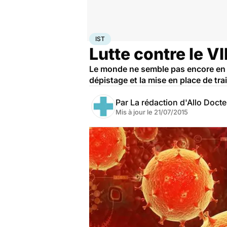
Accueil
Santé
Maladies
IST
IST
Lutte contre le VI
Le monde ne semble pas encore en avo
dépistage et la mise en place de tr
Par
La rédaction d'Allo Doct
Mis à jour le
21/07/2015