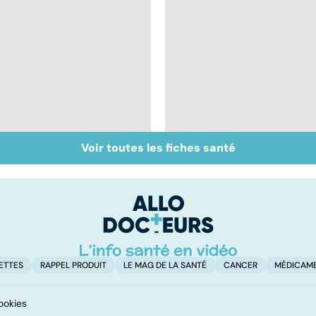
Voir toutes les fiches santé
Labial, génital,
Prévenir et soigner
oculaire : comment
les IST
soigner l'herpès ?
ETTES
RAPPEL PRODUIT
LE MAG DE LA SANTÉ
CANCER
MÉDICAM
ookies