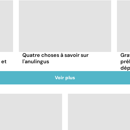
Quatre choses à savoir sur
Gra
 et
l'anulingus
pré
dépi
Voir plus