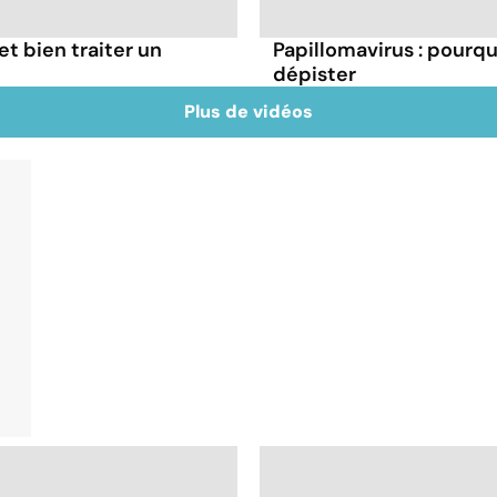
t bien traiter un
Papillomavirus : pourq
dépister
Plus de vidéos