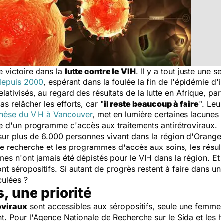
e victoire dans la
lutte contre le VIH
. Il y a tout juste une 
 depuis 2000
, espérant dans la foulée la fin de l'épidémie d'
relativisés, au regard des résultats de la lutte en Afrique,
s relâcher les efforts, car "
il reste beaucoup à faire
". Leu
énèse du VIH à Vancouver
, met en lumière certaines lacunes
e d'un programme d'accès aux traitements antirétroviraux.
sur plus de 6.000 personnes vivant dans la région d'Orange
e recherche et les programmes d'accès aux soins, les résult
'ont jamais été dépistés pour le VIH dans la région. Et 
séropositifs. Si autant de progrès restent à faire dans une
culées ?
, une priorité
oviraux
sont accessibles aux séropositifs, seule une femme
nt. Pour l'Agence Nationale de Recherche sur le Sida et les