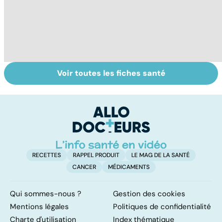
Voir toutes les fiches santé
Le TDAH, un
Accident
Tr
trouble de
vasculaire
dé
l'attention avec
cérébral : l'enfant
p
ou sans
également
hyperactivité
touché
RECETTES
RAPPEL PRODUIT
LE MAG DE LA SANTÉ
CANCER
MÉDICAMENTS
Qui sommes-nous ?
Gestion des cookies
Mentions légales
Politiques de confidentialité
Charte d'utilisation
Index thématique