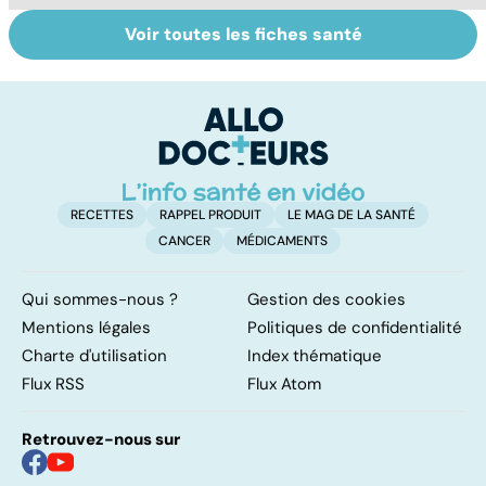
Voir toutes les fiches santé
HPV : tout savoir
Tout savoir sur le
S
sur les
cerveau
do
papillomavirus
b
su
RECETTES
RAPPEL PRODUIT
LE MAG DE LA SANTÉ
CANCER
MÉDICAMENTS
Qui sommes-nous ?
Gestion des cookies
Mentions légales
Politiques de confidentialité
Charte d'utilisation
Index thématique
Flux RSS
Flux Atom
Retrouvez-nous sur