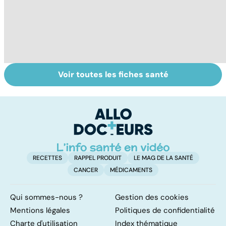
Voir toutes les fiches santé
Le magnésium,
Intestin irritable :
Al
un oligo-élément
le régime
pé
vital
FODMAP, une
solution ?
RECETTES
RAPPEL PRODUIT
LE MAG DE LA SANTÉ
CANCER
MÉDICAMENTS
Qui sommes-nous ?
Gestion des cookies
Mentions légales
Politiques de confidentialité
Charte d'utilisation
Index thématique