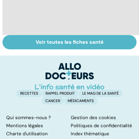
Voir toutes les fiches santé
HPV : tout savoir
Grand froid : nos
P
sur les
conseils
en
papillomavirus
u
n
RECETTES
RAPPEL PRODUIT
LE MAG DE LA SANTÉ
CANCER
MÉDICAMENTS
Qui sommes-nous ?
Gestion des cookies
Mentions légales
Politiques de confidentialité
Charte d'utilisation
Index thématique