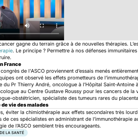
ancer gagne du terrain grâce à de nouvelles thérapies. L’es
érapie
. Le principe ? Permettre à nos défenses immunitaires 
uire.
en France
du congrès de l'ASCO proviennent d’essais menés entièrement
équipes ont observé les effets prometteurs de l’immunothéra
e du Pr Thierry André, oncologue à l’Hôpital Saint-Antoine 
ncologue au Centre Gustave Roussy pour les cancers de la ve
ogue-obstétricien, spécialiste des tumeurs rares du placent
 de vie des malades
, éviter la chimiothérapie aux effets secondaires très lour
ifs de ces spécialistes en administrant de l’immunothérapie 
gie de l’ASCO semblent très encourageants.
DE LA SANTÉ