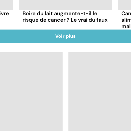
ivre
Boire du lait augmente-t-il le
Canc
risque de cancer ? Le vrai du faux
ali
mal
Voir plus