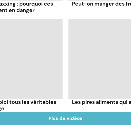
axxing : pourquoi ces
Peut-on manger des frui
ent en danger
oici tous les véritables
Les pires aliments qui
ge
Plus de vidéos