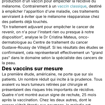
production d'un vaccin pour empêcher la récidive du
mélanome. Contrairement à un
vaccin classique
, destiné
à empêcher l'apparition d'une maladie, ces traitements
serviraient à éviter que le mélanome réapparaisse chez
des patients déjà touchés.
"En traitement adjuvant pour empêcher le cancer de
revenir, on n'a pour l'instant rien ou presque à notre
disposition",
analyse le Dr Cristina Mateus, onco-
dermatologue au Centre de traitement du cancer
Gustave-Roussy de Villejuif. Si les résultats des études se
confirmaient, cela représenterait effectivement un
"grand
pas"
dans le domaine selon la spécialiste des cancers de
la peau.
Des vaccins sur mesure
La première étude, américaine, ne porte que sur six
patients. Un nombre réduit qui incite à la prudence. Tous
avaient vu leurs tumeurs retirées par chirurgie et
présentaient des risques très importants de récidive.
Quatre n'ont montré aucun signe de rechute, 25 mois
après la vaccination. Chez les deux autres, dont le
cancer s'était étendu aux poumons, la maladie est