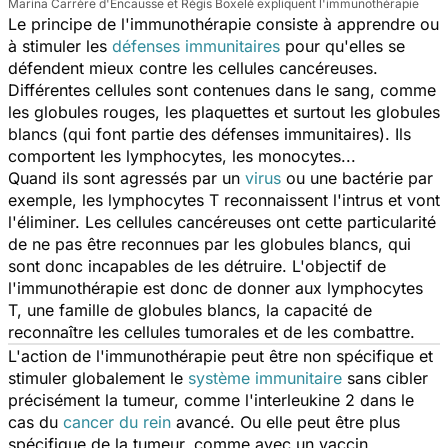
Marina Carrère d'Encausse et Régis Boxelé expliquent l'immunothérapie
Le principe de l'immunothérapie consiste à apprendre ou
à stimuler les
défenses immunitaires
pour qu'elles se
défendent mieux contre les cellules cancéreuses.
Différentes cellules sont contenues dans le sang, comme
les globules rouges, les plaquettes et surtout les globules
blancs (qui font partie des défenses immunitaires). Ils
comportent les lymphocytes, les monocytes...
Quand ils sont agressés par un
virus
ou une bactérie par
exemple, les lymphocytes T reconnaissent l'intrus et vont
l'éliminer. Les cellules cancéreuses ont cette particularité
de ne pas être reconnues par les globules blancs, qui
sont donc incapables de les détruire. L'objectif de
l'immunothérapie est donc de donner aux lymphocytes
T, une famille de globules blancs, la capacité de
reconnaître les cellules tumorales et de les combattre.
L'action de l'immunothérapie peut être non spécifique et
stimuler globalement le
système immunitaire
sans cibler
précisément la tumeur, comme l'interleukine 2 dans le
cas du
cancer du rein
avancé. Ou elle peut être plus
spécifique de la tumeur, comme avec un vaccin,