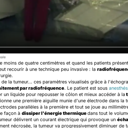
nale
 moins de quatre centimètres et quand les patients présent
eut recourir à une technique peu invasive : la
radiofréquen
rurgie.
 de la tumeur... ces paramètres visualisés grâce à l'échogr
aitement par radiofréquence
. Le patient est sous
anesthés
r un liquide pour repousser le côlon et mieux accéder à la
t
sitionne une première aiguille munie d'une électrode dans la 
ctrodes parallèles à la première et tout se joue au millimètr
de façon à
dissiper l'énergie thermique
dans tout le volum
tumeur délivrent un courant électrique qui provoque un
écha
ent nécrosée, la tumeur va progressivement diminuer de tai