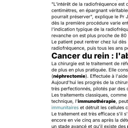
"
L'intérêt de la radiofréquence est d
centimètres, en épargnant véritable
pourrait préserver
", explique le Pr
dès la première procédure varie ent
l'indication typique de la radiofréq
revanche on est plus proche de 8
Le patient peut rentrer chez lui dè
radiofréquence, puis tous les ans 
Cancer du rein : l'a
La chirurgie est le traitement de r
de plus en plus pratiquée. Elle consi
(
néphrectomie
). Effectuée à l'aid
Aujourd'hui les progrès de la chiru
très perfectionnés, pilotés par des 
Les traitements classiques, comme
technique, l'
immunothérapie
, peu
immunitaires
et détruit les cellules
Le traitement est très efficace s'il 
encore en vie cinq ans après la dé
un stade avancé et qu'il existe des