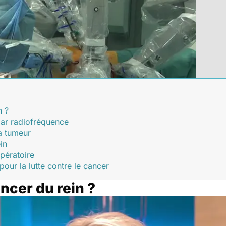
n ?
 par radiofréquence
la tumeur
in
opératoire
our la lutte contre le cancer
ncer du rein ?