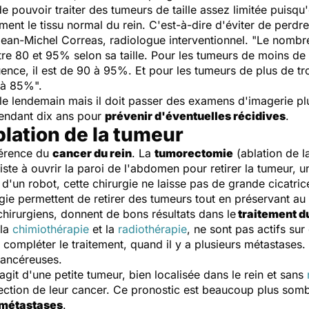
e pouvoir traiter des tumeurs de taille assez limitée puisqu'
ment le tissu normal du rein. C'est-à-dire d'éviter de perdre
 Jean-Michel Correas, radiologue interventionnel. "
Le nombre
re 80 et 95% selon sa taille. Pour les tumeurs de moins de
uence, il est de 90 à 95%. Et pour les tumeurs de plus de tr
0 à 85%
".
s le lendemain mais il doit passer des examens d'imagerie pl
pendant dix ans pour
prévenir d'éventuelles récidives
.
blation de la tumeur
éférence du
cancer du rein
. La
tumorectomie
(ablation de l
ste à ouvrir la paroi de l'abdomen pour retirer la tumeur, une
e d'un robot, cette chirurgie ne laisse pas de grande cicatric
rgie permettent de retirer des tumeurs tout en préservant a
chirurgiens, donnent de bons résultats dans le
traitement d
 la
chimiothérapie
et la
radiothérapie
, ne sont pas actifs su
t compléter le traitement, quand il y a plusieurs métastases. 
 cancéreuses.
s'agit d'une petite tumeur, bien localisée dans le rein et sans
tection de leur cancer. Ce pronostic est beaucoup plus somb
métastases
.