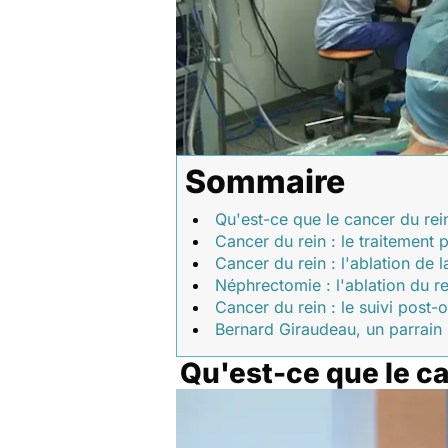
Sommaire
Qu'est-ce que le cancer du rei
Cancer du rein : le traitement
Cancer du rein : l'ablation de 
Néphrectomie : l'ablation du re
Cancer du rein : le suivi post-
Bernard Giraudeau, un parrain p
Qu'est-ce que le ca