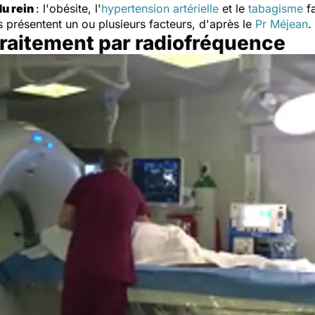
du rein
: l'obésite, l'
hypertension artérielle
et le
tabagisme
fa
s présentent un ou plusieurs facteurs, d'après le
Pr Méjean
.
 traitement par radiofréquence