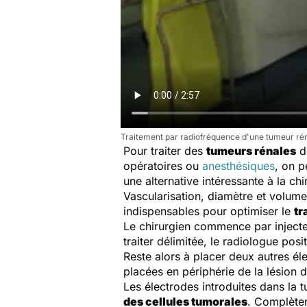
Traitement par radiofréquence d'une tumeur ré
Pour traiter des
tumeurs rénales
de
opératoires ou
anesthésiques
, on p
une alternative intéressante à la chi
Vascularisation, diamètre et volume
indispensables pour optimiser le
tr
Le chirurgien commence par injecte
traiter délimitée, le radiologue po
Reste alors à placer deux autres éle
placées en périphérie de la lésion 
Les électrodes introduites dans la 
des cellules tumorales
. Complètem