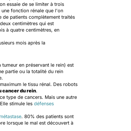
on essaie de se limiter à trois
 une fonction rénale que l'on
 de patients complètement traités
 deux centimètres qui est
ois à quatre centimètres, en
usieurs mois après la
a tumeur en préservant le rein) est
 partie ou la totalité du rein
e.
u maximum le tissu rénal. Des robots
u cancer du rein
.
r ce type de cancers. Mais une autre
Elle stimule les
défenses
métastase
. 80% des patients sont
re lorsque le mal est découvert à