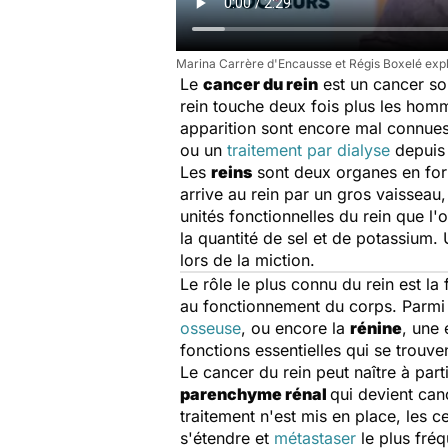
Marina Carrère d'Encausse et Régis Boxelé expl
Le
cancer du rein
est un cancer so
rein touche deux fois plus les hom
apparition sont encore mal connue
ou un
traitement par dialyse
depuis 
Les
reins
sont deux organes en forme
arrive au rein par un gros vaisseau, 
unités fonctionnelles du rein que l
la quantité de sel et de potassium.
lors de la miction.
Le rôle le plus connu du rein est la
au fonctionnement du corps. Parmi e
osseuse
, ou encore la
rénine
, une 
fonctions essentielles qui se trouve
Le cancer du rein peut naître à part
parenchyme rénal
qui devient can
traitement n'est mis en place, les 
s'étendre et
métastaser
le plus fré