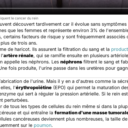
iquent le cancer du rein
uvent découvert tardivement car il évolue sans symptômes 
mes que les femmes et représente environ 3% de l'ensemble
s, certains facteurs de risque y sont fréquemment associé
plus de trois ans.
 de haricot. Ils assurent la filtration du sang et la
product
l'
artère rénale
, qui se ramifie ensuite en plusieurs artério
'on appelle les néphrons. Les
néphrons
filtrent le sang et fab
 Une fois produite, l'urine passe dans les uretères pour gagn
 fabrication de l'urine. Mais il y en a d'autres comme la sé
lles, l'
érythropoïétine
(EPO) qui permet la maturation de
enzyme qui sert à réguler la pression artérielle. Si le rein e
nt perturbées.
ir de tous les types de cellules du rein même si dans la plup
céreuse et qui entraîne la
formation d'une masse tumoral
cellules cancéreuses deviennent plus nombreuses, la taille d
quemment sur le
poumon
.