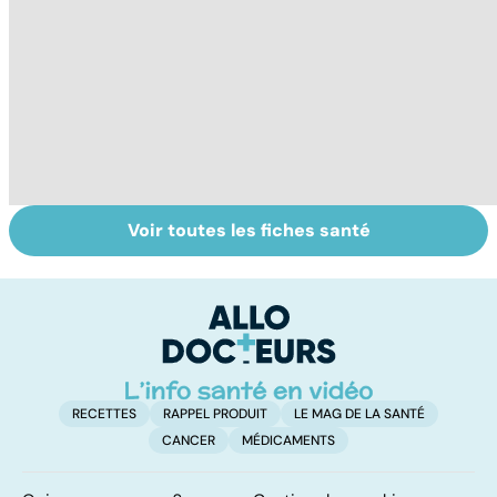
Voir toutes les fiches santé
HPV : tout savoir
Cancer : la
C
sur les
fatigue avant
c
papillomavirus
tout
et
RECETTES
RAPPEL PRODUIT
LE MAG DE LA SANTÉ
CANCER
MÉDICAMENTS