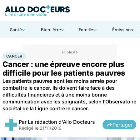
Santé
Bien-être
Famille
Émissions
Accueil
Santé
Maladies
Cancer
Cancer
CANCER
Cancer : une épreuve encore plus
difficile pour les patients pauvres
Les patients pauvres sont les moins armés pour
combattre le cancer. Ils doivent faire face à des
difficultés financières et à une moins bonne
communication avec les soignants, selon l’Observatoire
sociétal de la Ligue contre le cancer.
Par
La rédaction d'Allo Docteurs
Partager
Rédigé le
21/11/2019