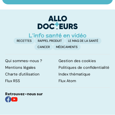
HPV : tout savoir
Vivre après un
D
sur les
cancer
le
papillomavirus
c
l
l
RECETTES
RAPPEL PRODUIT
LE MAG DE LA SANTÉ
CANCER
MÉDICAMENTS
Qui sommes-nous ?
Gestion des cookies
Mentions légales
Politiques de confidentialité
Charte d'utilisation
Index thématique
Flux RSS
Flux Atom
Retrouvez-nous sur