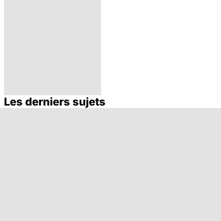
Les derniers sujets
Hépatites : le foie
en péril