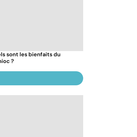
ls sont les bienfaits du
ioc ?