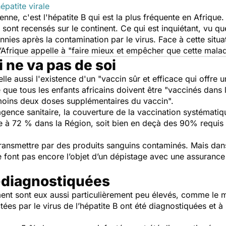
épatite virale
enne, c'est l'hépatite B qui est la plus fréquente en Afriqu
sont recensés sur le continent. Ce qui est inquiétant, vu q
nies après la contamination par le virus. Face à cette situa
l’Afrique appelle à
"faire mieux et empêcher que cette maladi
 ne va pas de soi
lle aussi l'existence d'un
"vaccin sûr et efficace qui offre 
 que tous les enfants africains doivent être "
vaccinés dans l
moins deux doses supplémentaires du vaccin".
agence sanitaire, la couverture de la vaccination systémati
 à 72 % dans la Région, soit bien en deçà des 90% requis p
e.
transmettre par des produits sanguins contaminés. Mais dans
ont pas encore l’objet d’un dépistage avec une assurance 
-diagnostiquées
ment sont eux aussi particulièrement peu élevés, comme le 
es par le virus de l’hépatite B ont été diagnostiquées et à 