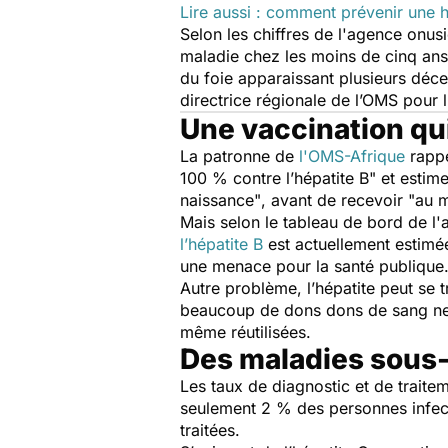
Lire aussi : comment prévenir une h
Selon les chiffres de l'agence onusi
maladie chez les moins de cinq ans 
du foie apparaissant plusieurs décen
directrice régionale de l’OMS pour 
Une vaccination qui
La patronne de
l'OMS-Afrique
rappe
100 % contre l’hépatite B"
et estime
naissance"
, avant de recevoir
"au 
Mais selon le tableau de bord de l'
l’hépatite B
est actuellement estimée
une menace pour la santé publiqu
Autre problème, l’hépatite peut se 
beaucoup de dons dons de sang ne f
même réutilisées.
Des maladies sous
Les taux de diagnostic et de traite
seulement 2 % des personnes infecté
traitées.