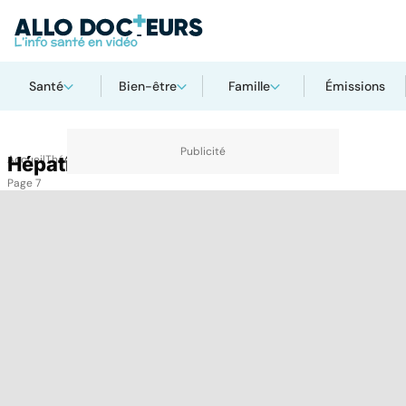
Santé
Bien-être
Famille
Émissions
Accueil
Hépatites
Thématiques
Hépatites
Page 7