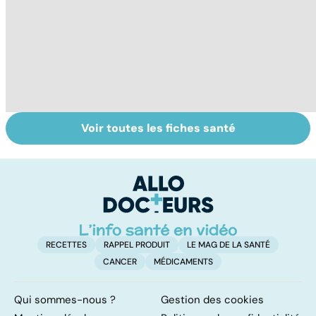
Voir toutes les fiches santé
Tout savoir sur
Acidité, brûlures,
La
nos excréments
crampes... quand
c
l'estomac fait
da
mal
RECETTES
RAPPEL PRODUIT
LE MAG DE LA SANTÉ
CANCER
MÉDICAMENTS
Qui sommes-nous ?
Gestion des cookies