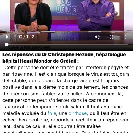
Les réponses du Dr Christophe Hezode, hépatologue
hôpital Henri Mondor de Créteil :
"Cette personne doit être traitée par interféron pégylé et
par ribavirine. Il est clair que lorsque le virus est toujours
détectable, donc quand la charge virale est toujours
positive dans le sixième mois de traitement, les chances
de guérison sont faibles voire nulles. À ce moment-là,
cette personne peut s'orienter dans le cadre de
l'autorisation temporaire d'utilisation. Il faut avoir une
maladie évoluée du
foie
, une
cirrhose
, où il faut être en
échec thérapeutique, répondeur-rechuteur ou répondeur
lent, dans ce cas la, elle pourrait être traitée
éventuellement par une trithérapie. Dans le futur, à partir