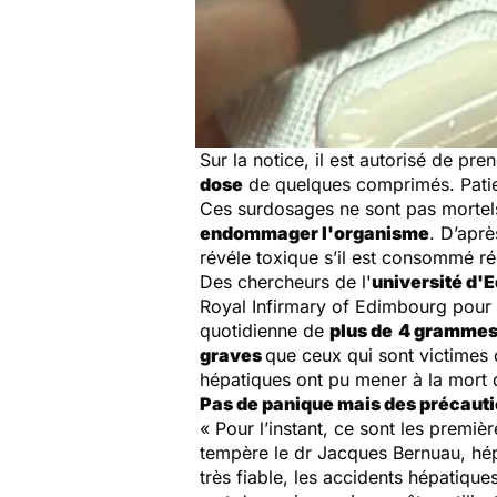
Sur la notice, il est autorisé de pr
dose
de quelques comprimés. Patien
Ces surdosages ne sont pas mortels
endommager l'organisme
. D’aprè
révéle toxique s’il est consommé r
Des chercheurs de l'
université d'
Royal Infirmary of Edimbourg pour 
quotidienne de
plus de
4 grammes
graves
que ceux qui sont victimes 
hépatiques ont pu mener à la mort d
Pas de panique mais des précaut
« Pour l’instant, ce sont les premi
tempère le dr Jacques Bernuau, hép
très fiable, les accidents hépatique