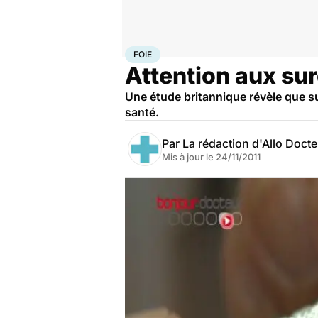
Accueil
Santé
Maladies
Foie
FOIE
Attention aux su
Une étude britannique révèle que s
santé.
Par
La rédaction d'Allo Doct
Mis à jour le
24/11/2011