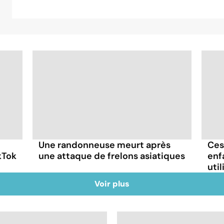
Une randonneuse meurt après
Ces
kTok
une attaque de frelons asiatiques
enf
util
Voir plus