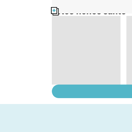
Nos fiches santé
Le tramadol, un
médicament à risque