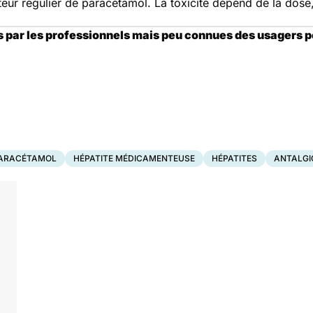
ateur régulier de paracétamol. La toxicité dépend de la dose
s par les professionnels mais peu connues des usagers 
ARACÉTAMOL
HÉPATITE MÉDICAMENTEUSE
HÉPATITES
ANTALGI