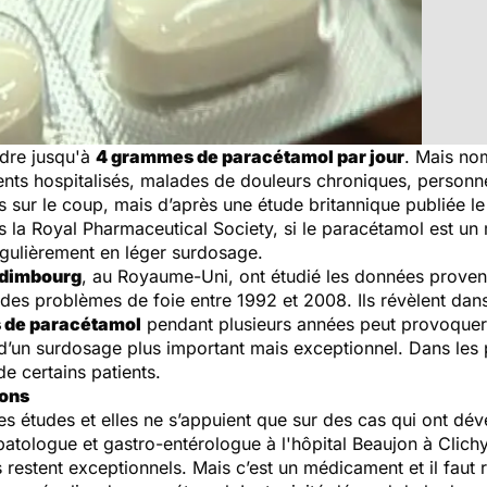
endre jusqu'à
4 grammes de paracétamol par jour
. Mais no
ts hospitalisés, malades de douleurs chroniques, personne
 sur le coup, mais d’après une étude britannique publiée le
s la Royal Pharmaceutical Society, si le paracétamol est un 
égulièrement en léger surdosage.
Edimbourg
, au Royaume-Uni, ont étudié les données proven
des problèmes de foie entre 1992 et 2008. Ils révèlent da
 de paracétamol
pendant plusieurs années peut provoque
d’un surdosage plus important mais exceptionnel. Dans les
e certains patients.
ions
ères études et elles ne s’appuient que sur des cas qui ont 
atologue et gastro-entérologue à l'hôpital Beaujon à Clichy
s restent exceptionnels. Mais c’est un médicament et il faut 