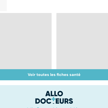
Voir toutes les fiches santé
Tout savoir sur le
Staphylocoque doré 
cerveau
une bactérie sous
surveillance