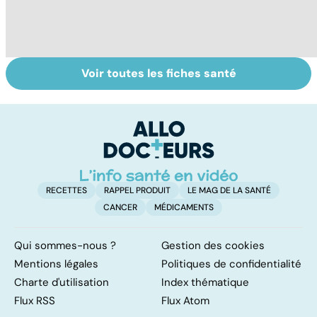
Voir toutes les fiches santé
Tout savoir sur le
Staphylocoque
Fa
cerveau
doré : une
do
bactérie sous
fa
surveillance
RECETTES
RAPPEL PRODUIT
LE MAG DE LA SANTÉ
CANCER
MÉDICAMENTS
Qui sommes-nous ?
Gestion des cookies
Mentions légales
Politiques de confidentialité
Charte d'utilisation
Index thématique
Flux RSS
Flux Atom