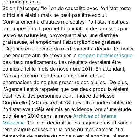
de principe actif.
Selon l'Afssaps, "le lien de causalité avec l'orlistat reste
difficile à établir mais ne peut pas être exclu".
Contrairement à d'autres molécules, l'orlistat n'est pas
un coupe-faim. Il permet l'élimination des graisses par
les voies naturelles, provoquant ainsi une diarrhée
graisseuse, et empêchant l'absorption des graisses.
L'Agence européenne du médicament a décidé de mener
une enquête afin de réévaluer le
rapport bénéfice/risque
des deux médicaments. Les résultats devraient être
connus d'ici le mois de novembre 2011. En attendant,
l'Afssaps recommande aux médecins et aux
pharmaciens de ne plus prescrire ces pilules. De plus,
l'Agence tient à rappeler que ces deux produits étaient
destinés à des personnes dont l'Indice de Masse
Corporelle (IMC) excédait 28. Les effets indésirables de
l'orlistat avait déjà été mis en évidence lors d'une étude
publiée en 2010 dans la revue
Archives of Internal
Medecine
. Celle-ci démontrait les risques d'insuffisance
rénale aigue causés par la prise du médicament. "La
démarche de perdre du poids n'est ni anodine, ni sans