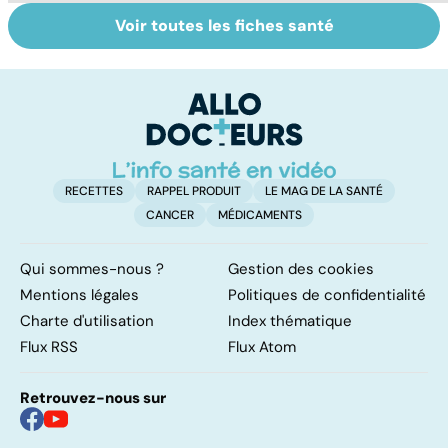
Voir toutes les fiches santé
Le saturnisme :
Alimentation :
Le
une intoxication
mangeons-nous
c
au plomb
trop de
i
protéines ?
p
RECETTES
RAPPEL PRODUIT
LE MAG DE LA SANTÉ
CANCER
MÉDICAMENTS
Qui sommes-nous ?
Gestion des cookies
Mentions légales
Politiques de confidentialité
Charte d'utilisation
Index thématique
Flux RSS
Flux Atom
Retrouvez-nous sur