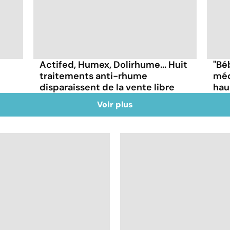
Actifed, Humex, Dolirhume... Huit
"Bé
traitements anti-rhume
méd
disparaissent de la vente libre
haus
Voir plus