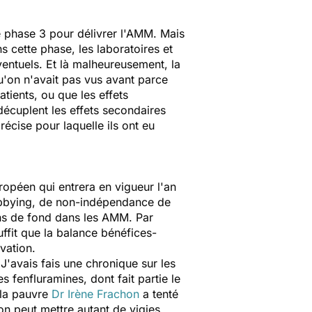
e phase 3 pour délivrer l'AMM. Mais
 cette phase, les laboratoires et
ventuels. Et là malheureusement, la
u'on n'avait pas vus avant parce
tients, ou que les effets
décuplent les effets secondaires
récise pour laquelle ils ont eu
opéen qui entrera en vigueur l'an
 lobbying, de non-indépendance de
ions de fond dans les AMM. Par
ffit que la balance bénéfices-
vation.
 J'avais fais une chronique sur les
s fenfluramines, dont fait partie le
 la pauvre
Dr Irène Frachon
a tenté
n peut mettre autant de vigies