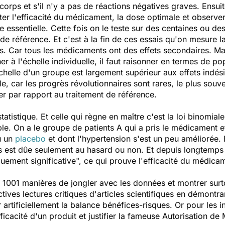
orps et s'il n'y a pas de réactions négatives graves. Ensuite
er l'efficacité du médicament, la dose optimale et observer 
 essentielle. Cette fois on le teste sur des centaines ou des 
de référence. Et c'est à la fin de ces essais qu'on mesure l
es. Car tous les médicaments ont des effets secondaires. Ma
r à l'échelle individuelle, il faut raisonner en termes de pop
échelle d'un groupe est largement supérieur aux effets indés
, car les progrès révolutionnaires sont rares, le plus souv
er par rapport au traitement de référence.
tatistique. Et celle qui règne en maître c'est la loi binomia
le. On a le groupe de patients A qui a pris le médicament et
u un
placebo
et dont l'hypertension s'est un peu améliorée. 
s est dûe seulement au hasard ou non. Et depuis longtemps l
tiquement significative", ce qui prouve l'efficacité du médica
 a 1001 manières de jongler avec les données et montrer surt
uctives lectures critiques d'articles scientifiques en démont
r artificiellement la balance bénéfices-risques. Or pour les i
ficacité d'un produit et justifier la fameuse Autorisation d