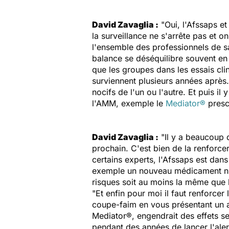
David Zavaglia :
"Oui, l'Afssaps et
la surveillance ne s'arrête pas et 
l'ensemble des professionnels de sa
balance se déséquilibre souvent en 
que les groupes dans les essais clin
surviennent plusieurs années après.
nocifs de l'un ou l'autre. Et puis i
l'AMM, exemple le
Mediator®
presc
David Zavaglia :
"Il y a beaucoup 
prochain. C'est bien de la renforce
certains experts, l'Afssaps est dan
exemple un nouveau médicament n'a 
risques soit au moins la même que l
"Et enfin pour moi il faut renforcer 
coupe-faim en vous présentant un art
Mediator®, engendrait des effets s
pendant des années de lancer l'ale