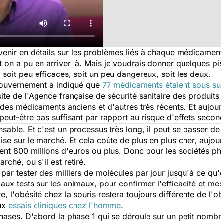
venir en détails sur les problèmes liés à chaque médicament 
on a pu en arriver là
. Mais je voudrais donner quelques p
 soit peu efficaces, soit un peu dangereux, soit les deux.
gouvernement a indiqué que
77 médicaments étaient sous su
site de l'Agence française de sécurité sanitaire des produit
des médicaments anciens et d'autres très récents. Et aujou
 peut-être pas suffisant par rapport au risque d'effets secon
nsable. Et c'est un processus très long, il peut se passer de 
ise sur le marché. Et cela coûte de plus en plus cher, aujo
nt 800 millions d'euros ou plus. Donc pour les sociétés p
rché, ou s'il est retiré.
ar tester des milliers de molécules par jour jusqu'à ce qu'
r aux tests sur les animaux, pour confirmer l'efficacité et me
e, l'obésité chez la souris restera toujours différente de l
aux
essais cliniques chez l'homme
.
phases. D'abord la phase 1 qui se déroule sur un petit nombr