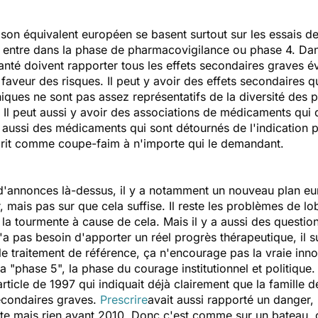
 son équivalent européen se basent surtout sur les essais d
on entre dans la phase de pharmacovigilance ou phase 4. Dans
nté doivent rapporter tous les effets secondaires graves é
faveur des risques. Il peut y avoir des effets secondaires q
iques ne sont pas assez représentatifs de la diversité des pa
 Il peut aussi y avoir des associations de médicaments qui 
l y aussi des médicaments qui sont détournés de l'indication p
rit comme coupe-faim à n'importe qui le demandant.
d'annonces là-dessus, il y a notamment un nouveau plan eur
r, mais pas sur que cela suffise. Il reste les problèmes de
s la tourmente à cause de cela. Mais il y a aussi des quest
pas besoin d'apporter un réel progrès thérapeutique, il su
e traitement de référence, ça n'encourage pas la vraie inno
la "phase 5", la phase du courage institutionnel et politique.
icle de 1997 qui indiquait déjà clairement que la famille de
econdaires graves.
Prescrire
avait aussi rapporté un danger,
rte mais rien avant 2010. Donc c'est comme sur un bateau, o